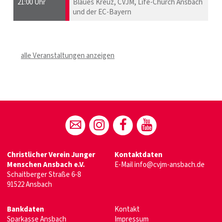
21:00 Uhr
Blaues Kreuz, CVJM, Life-Church Ansbach
und der EC-Bayern
alle Veranstaltungen anzeigen
Christlicher Verein Junger
Kontaktdaten
Menschen Ansbach e.V.
E-Mail
info@cvjm-ansbach.de
Schaitberger Straße 6-8
91522 Ansbach
Bankdaten
Kontakt
Sparkasse Ansbach
Impressum