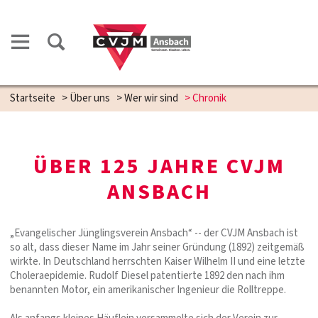
Startseite
>
Über uns
>
Wer wir sind
>
Chronik
ÜBER 125 JAHRE CVJM
ANSBACH
„Evangelischer Jünglingsverein Ansbach“ -- der CVJM Ansbach ist
so alt, dass dieser Name im Jahr seiner Gründung (1892) zeitgemäß
wirkte. In Deutschland herrschten Kaiser Wilhelm II und eine letzte
Choleraepidemie. Rudolf Diesel patentierte 1892 den nach ihm
benannten Motor, ein amerikanischer Ingenieur die Rolltreppe.