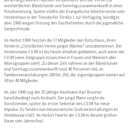
Als anfangs kleines Häuflein versammelte sich der Verein zur
wöchentlichen Bibelstunde und Sonntagszusammenkunft in einer
Privatwohnung. Später stellte der Evangelische Arbeiterverein sein
Vereinshaus in der Triesdorfer Straße 1 zur Verfügung, kündigte
aber 1900 wegen Störung des Gastbetriebes durch die jugendliche
Sangesfreude.
Im Herbst 1900 fassten die 37 Mitglieder den Entschluss, ihren
Verein in „Christlichen Verein junger Männer“ umzubenennen. Der
Vereinsname CVJM ist bis heute erhalten geblieben, auch wenn der
CVJM seine Zielgruppe inzwischen in Frauen und Männern aller
Altersgruppen sieht. Zu dieser Zeit nahmen an der Bibelstunde
und Sonntagszusammenkunft rund 40 Personen teil, an
Familienveranstaltungen 200 bis 250, die Jugendgruppen kamen auf
30 bis 40 Mitglieder.
Im Jahr 1900 zog der 25-jährige Kaufmann Karl Brunner
berufsbedingt nach Ansbach. Der junge Mann sorgte als
Vorsitzender, später als erster Sekretär des CVJM für neue
Impulse. Es fanden nun missionarische Großveranstaltungen im
Onoldiasaal statt. Im Herbst feierte der CVJM in diesem großen
Raum sein Jahresfest.